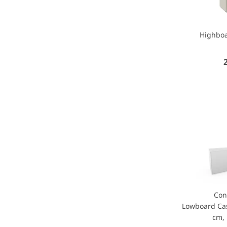
Highboa
Con
Lowboard Cas
cm, 