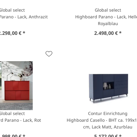
Global select
Global select
arano - Lack, Anthrazit
Highboard Parano - Lack, Hell
Royalblau
2.298,00 € *
2.498,00 € *
Global select
Contur Einrichtung
d Parano - Lack, Rot
Highboard Casello - BHT ca. 199x
cm, Lack Matt, Azurblau
1.998,00 € *
5.172,00 € *