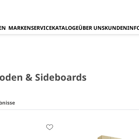
EN
MARKEN
SERVICE
KATALOGE
ÜBER UNS
KUNDENINF
den & Sideboards
bnisse