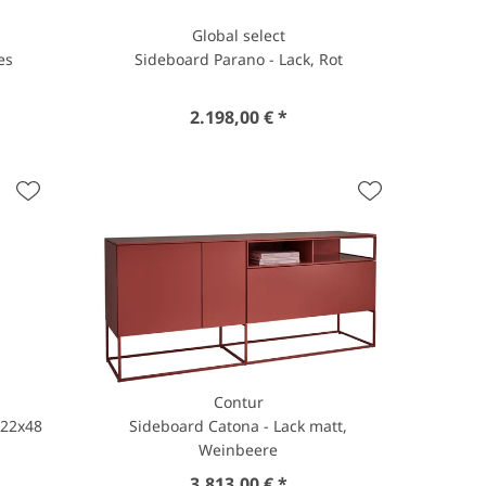
Global select
es
Sideboard Parano - Lack, Rot
2.198,00 € *
Contur
122x48
Sideboard Catona - Lack matt,
Weinbeere
3.813,00 € *