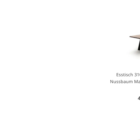
Esstisch 31
Nussbaum Mas