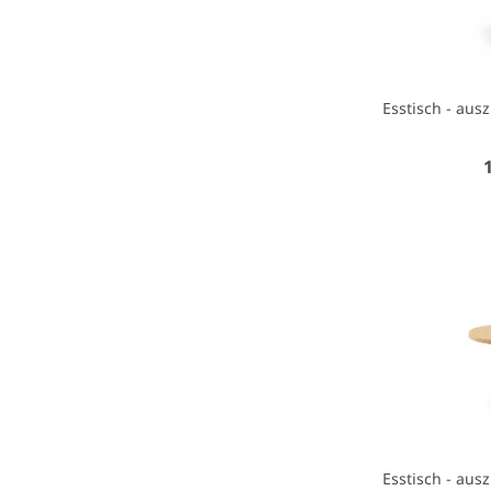
Esstisch - aus
Esstisch - aus