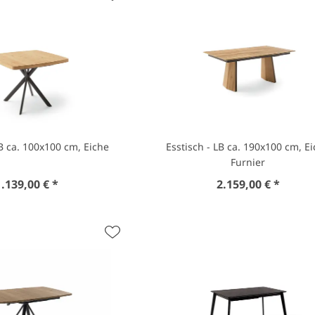
LB ca. 100x100 cm, Eiche
Esstisch - LB ca. 190x100 cm, E
Furnier
1.139,00 € *
2.159,00 € *