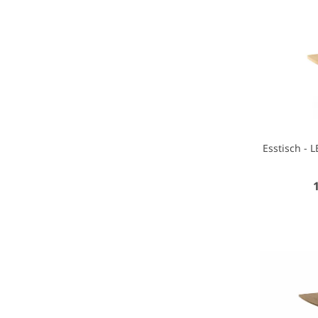
Esstisch - 