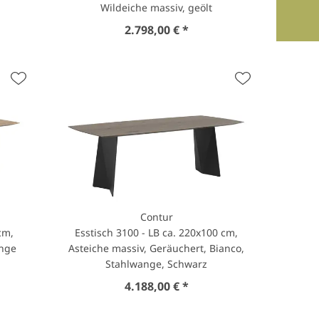
Wildeiche massiv, geölt
2.798,00 € *
Contur
cm,
Esstisch 3100 - LB ca. 220x100 cm,
ange
Asteiche massiv, Geräuchert, Bianco,
Stahlwange, Schwarz
4.188,00 € *