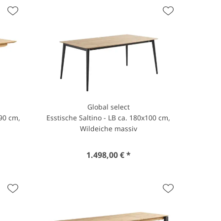
Global select
x90 cm,
Esstische Saltino - LB ca. 180x100 cm,
Wildeiche massiv
1.498,00 € *