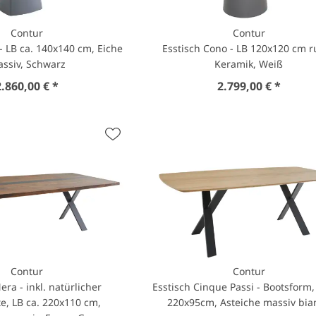
Contur
Contur
- LB ca. 140x140 cm, Eiche
Esstisch Cono - LB 120x120 cm r
ssiv, Schwarz
Keramik, Weiß
2.860,00 € *
2.799,00 € *
Contur
Contur
era - inkl. natürlicher
Esstisch Cinque Passi - Bootsform,
, LB ca. 220x110 cm,
220x95cm, Asteiche massiv bia