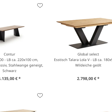
Contur
Global select
00 - LB ca. 220x100 cm,
Esstisch Talara Lola V - LB ca. 180
siv, Stahlwange geneigt,
Wildeiche geölt
Schwarz
4.135,00 € *
2.798,00 € *