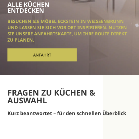
ALLE KÜCHEN
ENTDECKEN
BESUCHEN SIE MÖBEL ECKSTEIN IN WEISSENBRUNN U
ND LASSEN SIE SICH VOR ORT INSPIRIEREN. NUTZEN S
IE UNSERE ANFAHRTSKARTE, UM IHRE ROUTE DIREKT Z
U PLANEN.
ANFAHRT
FRAGEN ZU KÜCHEN &
AUSWAHL
Kurz beantwortet – für den schnellen Überblick