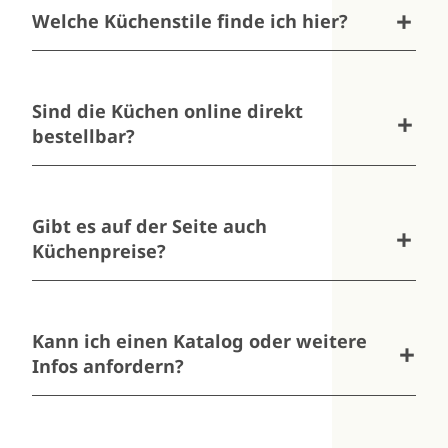
Welche Küchenstile finde ich hier?
Sie sehen Inspiration von modern bis zeitlos –
inklusive unterschiedlicher Fronten, Farben und
Materialien.
Sind die Küchen online direkt
bestellbar?
Nein, die gezeigten Küchen dienen zur
Orientierung – gekauft wird bei uns vor Ort nach
Beratung.
Gibt es auf der Seite auch
Küchenpreise?
Ja – hier finden Sie Preise zu unseren Küchen:
Küchenmodelle
–
Die konkrete Kalkulation hängt von Ausstattung
Kann ich einen Katalog oder weitere
und Maßen ab.
Infos anfordern?
Ja, auf der Seite
Kataloge
können Sie sich
zusätzliche Informationen holen.