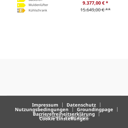
9.377,00 € *
Muldenlüfter
15.649,00 € **
Kühlschrank
Impressum
Datenschutz
Nutzungsbedingungen
Groundingpage
Barrierefreiheitserklärung
Finde mehr Inspiration:
Cookie Einstellungen