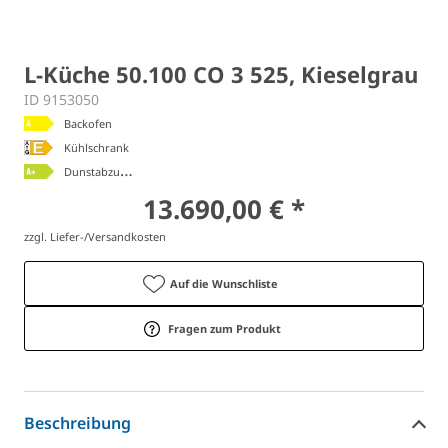
L-Küche 50.100 CO 3 525, Kieselgrau
ID 9153050
Backofen
Kühlschrank
D
unstabzugshaube
13.690,00 € *
zzgl. Liefer-/Versandkosten
Auf die Wunschliste
Fragen zum Produkt
Beschreibung