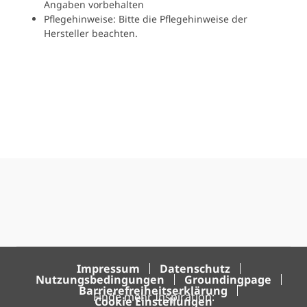
Angaben vorbehalten
Pflegehinweise: Bitte die Pflegehinweise der
Hersteller beachten.
Impressum
Datenschutz
Nutzungsbedingungen
Groundingpage
Barrierefreiheitserklärung
Finde mehr Inspiration:
Cookie Einstellungen