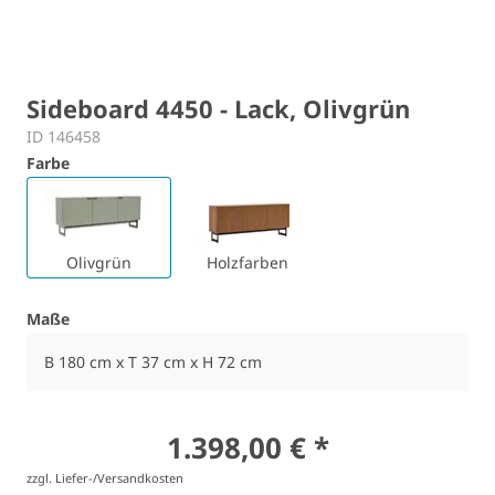
Sideboard 4450 - Lack, Olivgrün
ID 146458
Farbe
Olivgrün
Holzfarben
Maße
B 180 cm x T 37 cm x H 72 cm
1.398,00 € *
zzgl. Liefer-/Versandkosten