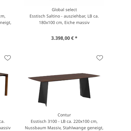
Global select
cm,
Esstisch Saltino - ausziehbar, LB ca.
neigt,
180x100 cm, Eiche massiv
3.398,00 € *
Contur
ca.
Esstisch 3100 - LB ca. 220x100 cm,
assiv
Nussbaum Massiv, Stahlwange geneigt,