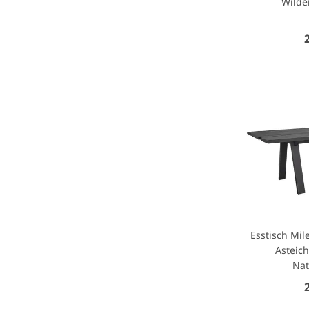
Wilde
Esstisch Mile
Asteic
Nat