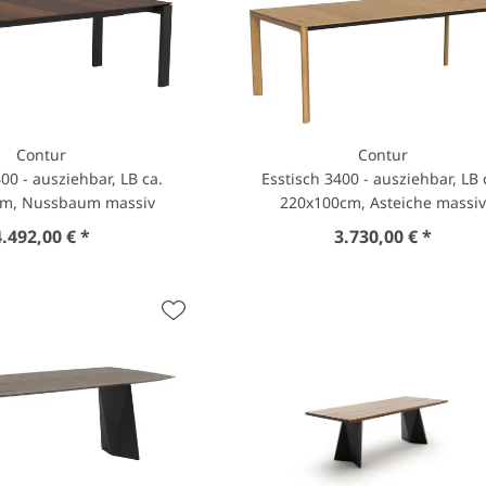
Contur
Contur
00 - ausziehbar, LB ca.
Esstisch 3400 - ausziehbar, LB 
cm, Nussbaum massiv
220x100cm, Asteiche massiv
4.492,00 € *
3.730,00 € *