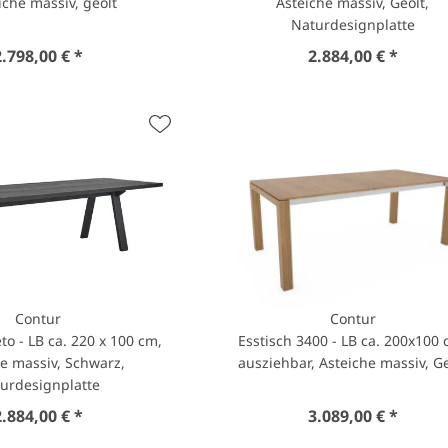
iche massiv, geölt
Asteiche massiv, Geölt,
Naturdesignplatte
2.798,00 € *
2.884,00 € *
Contur
Contur
to - LB ca. 220 x 100 cm,
Esstisch 3400 - LB ca. 200x100 
he massiv, Schwarz,
ausziehbar, Asteiche massiv, Ge
urdesignplatte
2.884,00 € *
3.089,00 € *