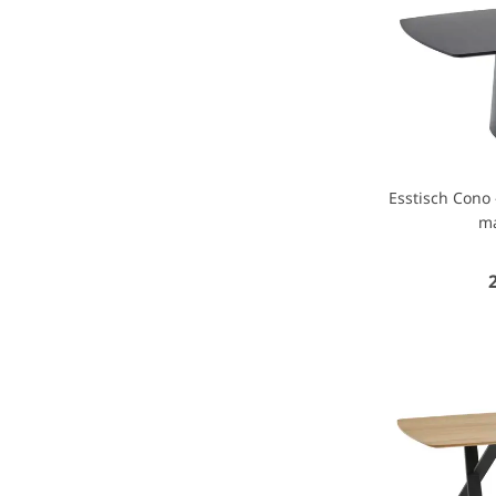
Esstisch Cono 
ma