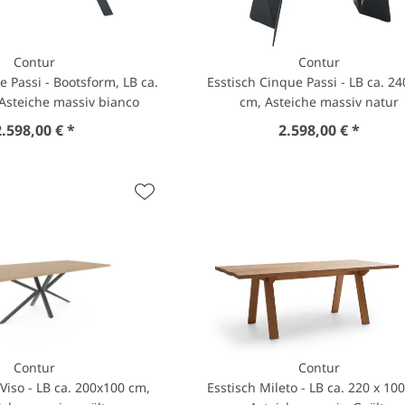
Contur
Contur
e Passi - Bootsform, LB ca.
Esstisch Cinque Passi - LB ca. 2
Asteiche massiv bianco
cm, Asteiche massiv natur
2.598,00 € *
2.598,00 € *
Contur
Contur
Viso - LB ca. 200x100 cm,
Esstisch Mileto - LB ca. 220 x 10