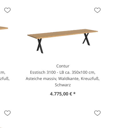
Contur
cm,
Esstisch 3100 - LB ca. 350x100 cm,
zfuß,
Asteiche massiv, Waldkante, Kreuzfuß,
Schwarz
4.775,00 € *