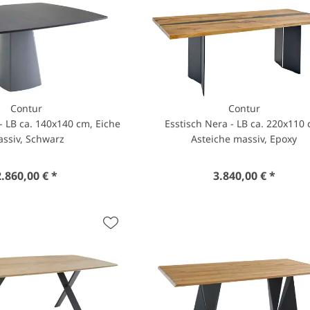
Contur
Contur
- LB ca. 140x140 cm, Eiche
Esstisch Nera - LB ca. 220x110 
ssiv, Schwarz
Asteiche massiv, Epoxy
2.860,00 € *
3.840,00 € *