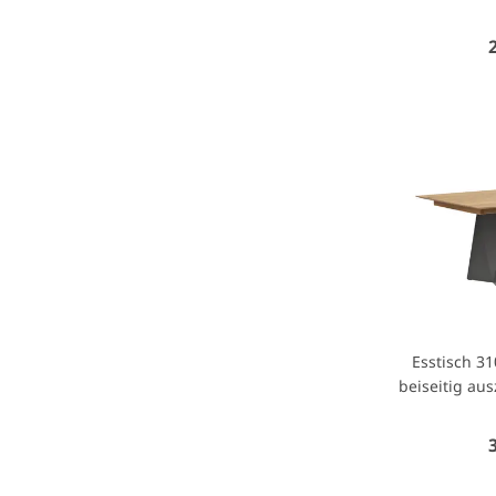
Esstisch 31
beiseitig aus