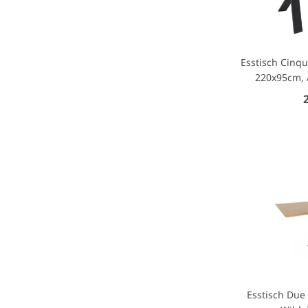
Esstisch Cinqu
220x95cm, 
Esstisch Due 