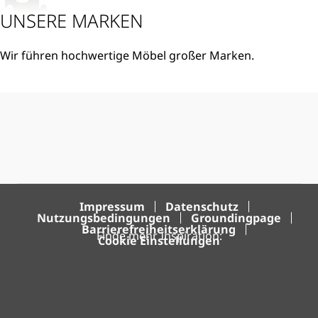
UNSERE MARKEN
Wir führen hochwertige Möbel großer Marken.
mehr
Impressum
Datenschutz
Nutzungsbedingungen
Groundingpage
Barrierefreiheitserklärung
Finde mehr Inspiration:
Cookie Einstellungen