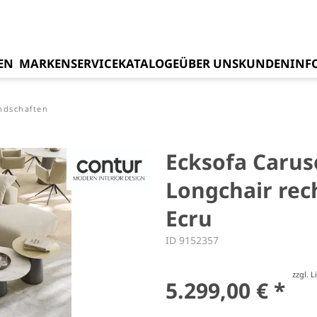
EN
MARKEN
SERVICE
KATALOGE
ÜBER UNS
KUNDENINF
ndschaften
Ecksofa Caruso 
Longchair rech
Ecru
ID 9152357
zzgl. 
5.299,00 € *