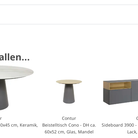
llen...
r
Contur
80x45 cm, Keramik,
Beistelltisch Cono - DH ca.
Sideboard 3900 -
ß
60x52 cm, Glas, Mandel
Lack,