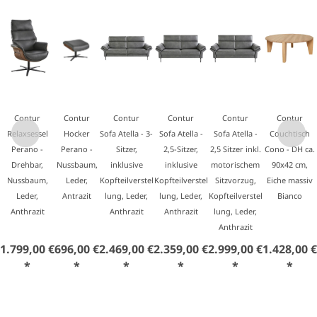
Contur
Contur
Contur
Contur
Contur
Contur
Relaxsessel
Hocker
Sofa Atella - 3-
Sofa Atella -
Sofa Atella -
Couchtisch
Perano -
Perano -
Sitzer,
2,5-Sitzer,
2,5 Sitzer inkl.
Cono - DH ca.
Drehbar,
Nussbaum,
inklusive
inklusive
motorischem
90x42 cm,
Nussbaum,
Leder,
Kopfteilverstel
Kopfteilverstel
Sitzvorzug,
Eiche massiv
Leder,
Antrazit
lung, Leder,
lung, Leder,
Kopfteilverstel
Bianco
Anthrazit
Anthrazit
Anthrazit
lung, Leder,
Anthrazit
1.799,00 €
696,00 €
2.469,00 €
2.359,00 €
2.999,00 €
1.428,00 €
*
*
*
*
*
*