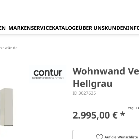
EN
MARKEN
SERVICE
KATALOGE
ÜBER UNS
KUNDENINF
ohnwände
Wohnwand Venz
Hellgrau
ID 3027635
zzgl. 
2.995,00 € *
Auf die Wunschliste