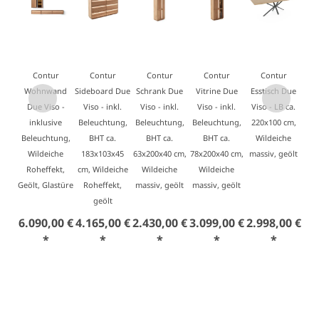
Contur
Contur
Contur
Contur
Contur
Wohnwand
Sideboard Due
Schrank Due
Vitrine Due
Esstisch Due
Due Viso -
Viso - inkl.
Viso - inkl.
Viso - inkl.
Viso - LB ca.
inklusive
Beleuchtung,
Beleuchtung,
Beleuchtung,
220x100 cm,
Beleuchtung,
BHT ca.
BHT ca.
BHT ca.
Wildeiche
Wildeiche
183x103x45
63x200x40 cm,
78x200x40 cm,
massiv, geölt
Roheffekt,
cm, Wildeiche
Wildeiche
Wildeiche
Geölt, Glastüre
Roheffekt,
massiv, geölt
massiv, geölt
geölt
6.090,00 €
4.165,00 €
2.430,00 €
3.099,00 €
2.998,00 €
*
*
*
*
*