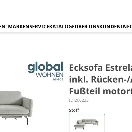
EN
MARKEN
SERVICE
KATALOGE
ÜBER UNS
KUNDENINF
s
Ecksofa Estrela
inkl. Rücken-
Fußteil motor
ID 200233
Stoff