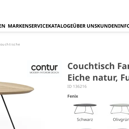
EN
MARKEN
SERVICE
KATALOGE
ÜBER UNS
KUNDENINF
ouchtische
Couchtisch Fa
Eiche natur, F
ID 136216
Fenix
Schwarz
Olivgrü