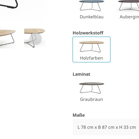
Dunkelblau
Aubergi
Holzwerkstoff
Holzfarben
Laminat
Graubraun
Maße
L 78 cm x B 87 cm x H 33 cm