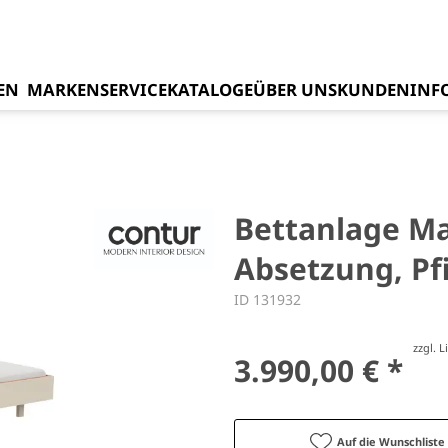
EN
MARKEN
SERVICE
KATALOGE
ÜBER UNS
KUNDENINF
Bettanlage Ma
Absetzung, Pfi
ID 131932
zzgl. 
3.990,00 € *
Auf die Wunschliste