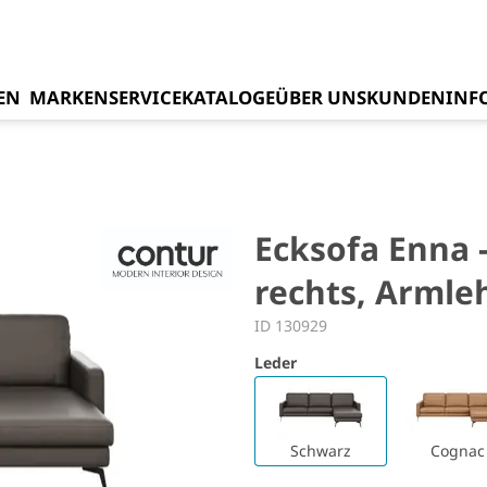
EN
MARKEN
SERVICE
KATALOGE
ÜBER UNS
KUNDENINF
s
Ecksofa Enna -
rechts, Armle
ID 130929
Leder
Schwarz
Cognac