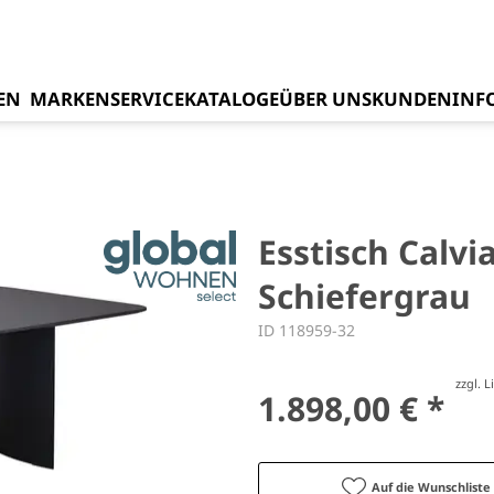
EN
MARKEN
SERVICE
KATALOGE
ÜBER UNS
KUNDENINF
Esstisch Calvi
Schiefergrau
ID 118959-32
zzgl. 
1.898,00 € *
Auf die Wunschliste