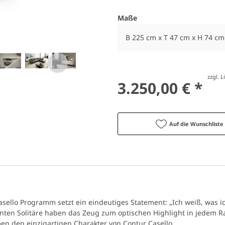
Maße
B 225 cm x T 47 cm x H 74 cm
zzgl. 
3.250,00 € *
Auf die Wunschliste
ello Programm setzt ein eindeutiges Statement: „Ich weiß, was ich
ignten Solitäre haben das Zeug zum optischen Highlight in jedem 
en den einzigartigen Charakter von Contur Casello.