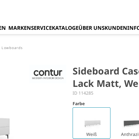
EN
MARKEN
SERVICE
KATALOGE
ÜBER UNS
KUNDENINF
Lowboards
Sideboard Case
Lack Matt, We
ID 114285
Farbe
Weiß
Anthrazi