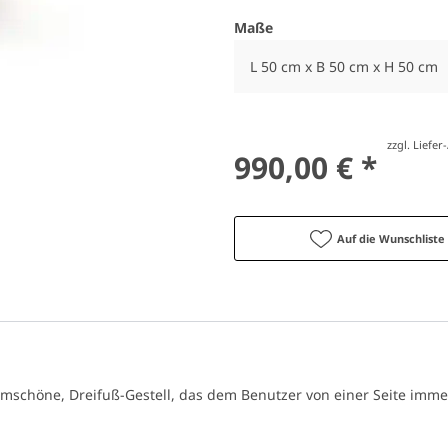
Maße
L 50 cm x B 50 cm x H 50 cm
zzgl. Liefe
990,00 € *
Auf die Wunschliste
ormschöne, Dreifuß-Gestell, das dem Benutzer von einer Seite im