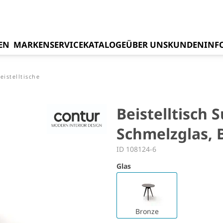
EN
MARKEN
SERVICE
KATALOGE
ÜBER UNS
KUNDENINF
eistelltische
Beistelltisch 
Schmelzglas, 
ID 108124-6
Glas
Bronze