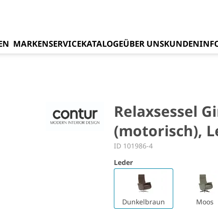
EN
MARKEN
SERVICE
KATALOGE
ÜBER UNS
KUNDENINF
Relaxsessel G
(motorisch), 
ID 101986-4
Leder
Dunkelbraun
Moos